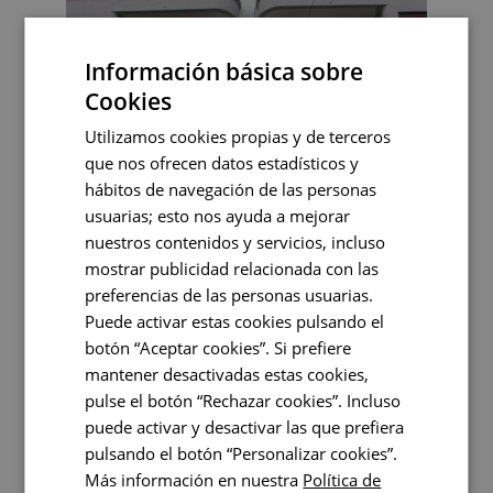
Información básica sobre
Cookies
Utilizamos cookies propias y de terceros
que nos ofrecen datos estadísticos y
hábitos de navegación de las personas
usuarias; esto nos ayuda a mejorar
nuestros contenidos y servicios, incluso
mostrar publicidad relacionada con las
preferencias de las personas usuarias.
Puede activar estas cookies pulsando el
botón “Aceptar cookies”. Si prefiere
AÑO DE
METROS
EJECUCIÓN
TOTALES
mantener desactivadas estas cookies,
2013
360 m2
pulse el botón “Rechazar cookies”. Incluso
puede activar y desactivar las que prefiera
EL RETO
LA SOLUCIÓN
pulsando el botón “Personalizar cookies”.
El inmueble, que
Se ha mejorado
Más información en nuestra
Política de
contaba con una
el aislamiento