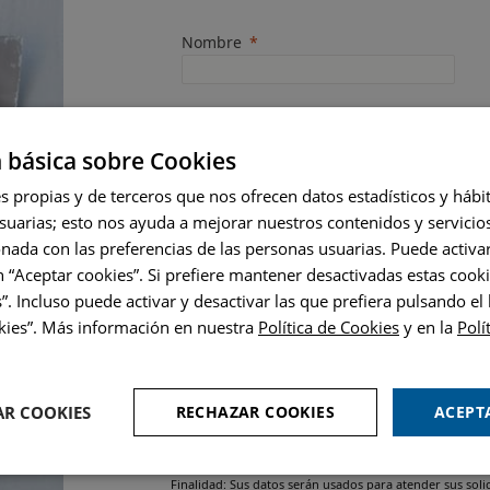
Nombre
Perfil profesional
 básica sobre Cookies
s propias y de terceros que nos ofrecen datos estadísticos y háb
Empresa
suarias; esto nos ayuda a mejorar nuestros contenidos y servicio
onada con las preferencias de las personas usuarias. Puede activa
País
 “Aceptar cookies”. Si prefiere mantener desactivadas estas cooki
”. Incluso puede activar y desactivar las que prefiera pulsando el
okies”. Más información en nuestra
Política de Cookies
y en la
Polí
He leído y acepto la
Política de privacidad
AR COOKIES
RECHAZAR COOKIES
ACEPT
Información básica sobre la Normativa de protección de
Responsable: PINTURAS MONTÓ, S.A.U.
CIF/NIF: A46218210
Finalidad: Sus datos serán usados para atender sus solic