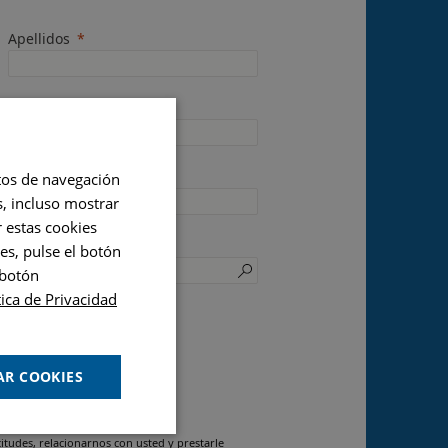
Apellidos
E-mail
Ubicación
itos de navegación
s, incluso mostrar
r estas cookies
Código Postal
es, pulse el botón
 botón
tica de Privacidad
AR COOKIES
 datos personales:
itudes, relacionarnos con usted y prestarle