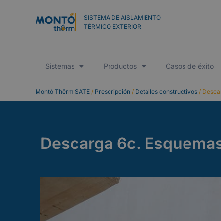
SISTEMA DE AISLAMIENTO
TÉRMICO EXTERIOR
Sistemas
Productos
Casos de éxito
Montó Thêrm SATE
/
Prescripción
/
Detalles constructivos
/
Descar
Descarga 6c. Esquemas