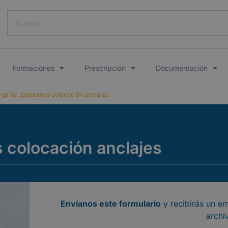
Formaciones
Prescripción
Documentación
ga 6c. Esquemas colocación anclajes​
 colocación anclajes
Envíanos este formulario
y recibirás un em
archi