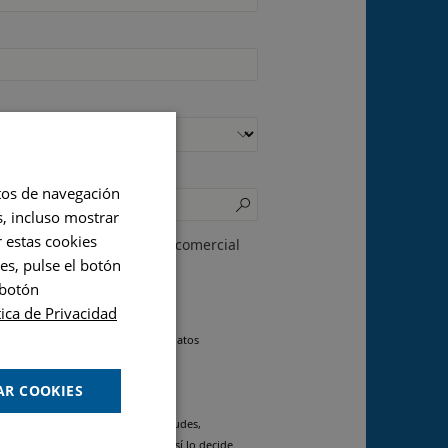
itos de navegación
s, incluso mostrar
r estas cookies
 personalizada del equipo comercial
es, pulse el botón
 botón
cidad
tica de Privacidad
e la Normativa de protección de datos
 MONTÓ, S.A.U.
AR COOKIES
án usados para atender sus solicitudes,
 prestarle nuestros servicios si así lo decide.