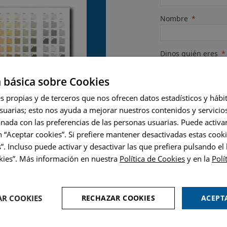
Nombre
Dinos quién eres
 básica sobre Cookies
Código Postal
s propias y de terceros que nos ofrecen datos estadísticos y háb
suarias; esto nos ayuda a mejorar nuestros contenidos y servicio
onada con las preferencias de las personas usuarias. Puede activa
Quiere atención
 “Aceptar cookies”. Si prefiere mantener desactivadas estas cooki
”. Incluso puede activar y desactivar las que prefiera pulsando el
Política de priva
okies”. Más información en nuestra
Política de Cookies
y en la
Polí
Información básica sobr
personales:
Responsable: PINTURAS
AR COOKIES
RECHAZAR COOKIES
ACEPT
CIF/NIF: A46218210
Finalidad: Sus datos ser
relacionarnos con usted y