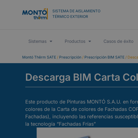
SISTEMA DE AISLAMIENTO
TÉRMICO EXTERIOR
Sistemas
Productos
Casos de éxito
Montó Thêrm SATE
/
Prescripción
/
Prescripción BIM SATE
/
Desca
Descarga BIM Carta Co
Este producto de Pinturas MONTÓ S.A.U. en form
colores de la Carta de colores de Fachadas COF
Fachadas), incluyendo las referencias susceptib
la tecnología “Fachadas Frías”