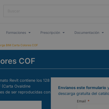
Formaciones
Prescripción
Documentación
rga BIM Carta Colores COF
lores COF
ato Revit contiene los 128
 (Carta Ovaldine
Envíanos este formulario
y
les de ser reproducidas con
descarga gratuita del catál
Email